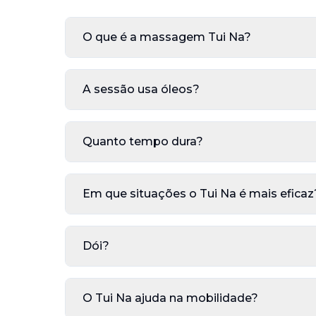
O que é a massagem Tui Na?
O Tui Na é uma técnica tradicional chinesa que 
A sessão usa óleos?
Pode ser feita totalmente a seco, mas quando
Quanto tempo dura?
Podes escolher sessões de 50, 80 ou 110 minuto
Em que situações o Tui Na é mais eficaz
É ideal para tensão muscular, rigidez por post
Dói?
Não deve doer. É uma técnica firme, mas semp
O Tui Na ajuda na mobilidade?